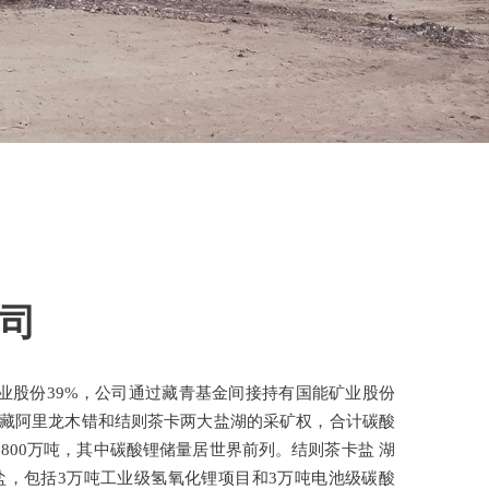
司
业股份39%，公司通过藏青基金间接持有国能矿业股份
有西藏阿里龙木错和结则茶卡两大盐湖的采矿权，合计碳酸
钾2800万吨，其中碳酸锂储量居世界前列。结则茶卡盐 湖
盐，包括3万吨工业级氢氧化锂项目和3万吨电池级碳酸